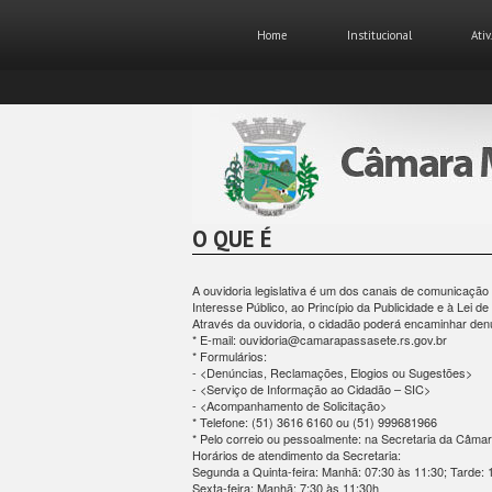
Home
Institucional
Ativ
O QUE É
A ouvidoria legislativa é um dos canais de comunicação
Interesse Público, ao Princípio da Publicidade e à Lei d
Através da ouvidoria, o cidadão poderá encaminhar denú
* E-mail: ouvidoria@camarapassasete.rs.gov.br
* Formulários:
- <Denúncias, Reclamações, Elogios ou Sugestões>
- <Serviço de Informação ao Cidadão – SIC>
- <Acompanhamento de Solicitação>
* Telefone: (51) 3616 6160 ou (51) 999681966
* Pelo correio ou pessoalmente: na Secretaria da Câmar
Horários de atendimento da Secretaria:
Segunda a Quinta-feira: Manhã: 07:30 às 11:30; Tarde: 
Sexta-feira: Manhã: 7:30 às 11:30h