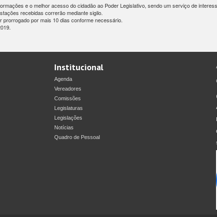
formações e o melhor acesso do cidadão ao Poder Legislativo, sendo um serviço de interess
stações recebidas correrão mediante sigilo.
 prorrogado por mais 10 dias conforme necessário.
2019.
Institucional
Agenda
Vereadores
Comissões
Legislaturas
Legislações
Notícias
Quadro de Pessoal