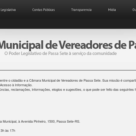
. Legislativa
Contas Públicas
Transparencia
Mídia
Ou
 entre o cidadão e a Câmara Municipal de Vereadores de Passa Sete. Sua missão é compartil
e Acesso à Informação.
ncias, reclamações, informações, elogios e sugestões, o que pode ser feito das seguintes 
a Municipal, à Avenida Pinheiro, 1500, Passa Sete-RS.
13h às 17h