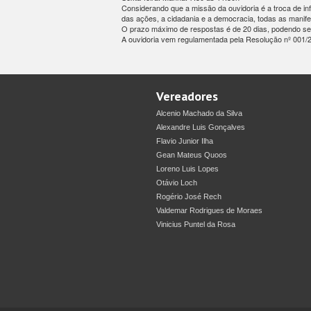
Considerando que a missão da ouvidoria é a troca de in
das ações, a cidadania e a democracia, todas as manife
O prazo máximo de respostas é de 20 dias, podendo ser
A ouvidoria vem regulamentada pela Resolução nº 001/
Vereadores
Alcenio Machado da Silva
Alexandre Luis Gonçalves
Flavio Junior Ilha
Gean Mateus Quoos
Loreno Luis Lopes
Otávio Loch
Rogério José Rech
Valdemar Rodrigues de Moraes
Vinicius Puntel da Rosa